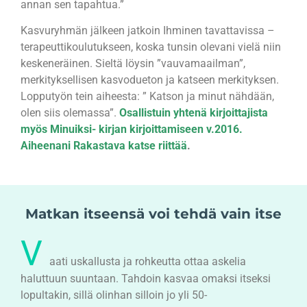
annan sen tapahtua.”
Kasvuryhmän jälkeen jatkoin Ihminen tavattavissa –
terapeuttikoulutukseen, koska tunsin olevani vielä niin
keskeneräinen. Sieltä löysin ”vauvamaailman”,
merkityksellisen kasvodueton ja katseen merkityksen.
Lopputyön tein aiheesta: ” Katson ja minut nähdään,
olen siis olemassa”.
Osallistuin yhtenä kirjoittajista
myös Minuiksi- kirjan kirjoittamiseen v.2016.
Aiheenani Rakastava katse riittää
.
Matkan itseensä voi tehdä vain itse
V
aati uskallusta ja rohkeutta ottaa askelia
haluttuun suuntaan. Tahdoin kasvaa omaksi itseksi
lopultakin, sillä olinhan silloin jo yli 50-