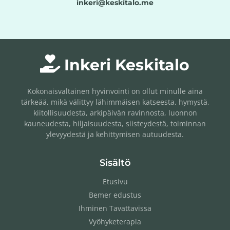
inkeri@keskitalo.me
Inkeri Keskitalo
Kokonaisvaltainen hyvinvointi on ollut minulle aina
tärkeää, mikä välittyy lähimmäisen katseesta, hymystä,
kiitollisuudesta, arkipäivän ravinnosta, luonnon
kauneudesta, hiljaisuudesta, siisteydestä, toiminnan
ylevyydestä ja kehittymisen autuudesta.
Sisältö
Etusivu
Bemer edustus
Ihminen Tavattavissa
Vyöhyketerapia