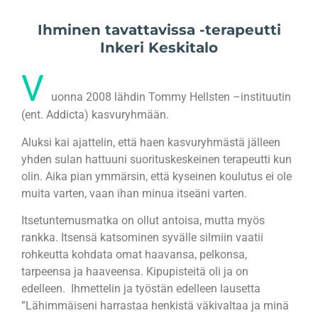
Ihminen tavattavissa -terapeutti
Inkeri Keskitalo
V
uonna 2008 lähdin Tommy Hellsten –instituutin
(ent. Addicta) kasvuryhmään.
Aluksi kai ajattelin, että haen kasvuryhmästä jälleen
yhden sulan hattuuni suorituskeskeinen terapeutti kun
olin. Aika pian ymmärsin, että kyseinen koulutus ei ole
muita varten, vaan ihan minua itseäni varten.
Itsetuntemusmatka on ollut antoisa, mutta myös
rankka. Itsensä katsominen syvälle silmiin vaatii
rohkeutta kohdata omat haavansa, pelkonsa,
tarpeensa ja haaveensa. Kipupisteitä oli ja on
edelleen. Ihmettelin ja työstän edelleen lausetta
”Lähimmäiseni harrastaa henkistä väkivaltaa ja minä