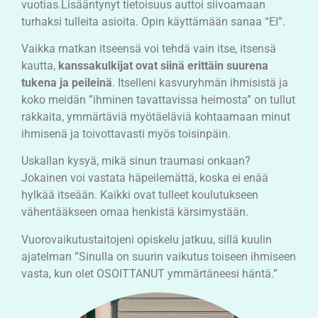
vuotias.Lisääntynyt tietoisuus auttoi siivoamaan
turhaksi tulleita asioita. Opin käyttämään sanaa “EI”.
Vaikka matkan itseensä voi tehdä vain itse, itsensä
kautta,
kanssakulkijat ovat siinä erittäin suurena
tukena ja peileinä
. Itselleni kasvuryhmän ihmisistä ja
koko meidän ”ihminen tavattavissa heimosta” on tullut
rakkaita, ymmärtäviä myötäeläviä kohtaamaan minut
ihmisenä ja toivottavasti myös toisinpäin.
Uskallan kysyä, mikä sinun traumasi onkaan?
Jokainen voi vastata häpeilemättä, koska ei enää
hylkää itseään. Kaikki ovat tulleet koulutukseen
vähentääkseen omaa henkistä kärsimystään.
Vuorovaikutustaitojeni opiskelu jatkuu, sillä kuulin
ajatelman ”Sinulla on suurin vaikutus toiseen ihmiseen
vasta, kun olet OSOITTANUT ymmärtäneesi häntä.”