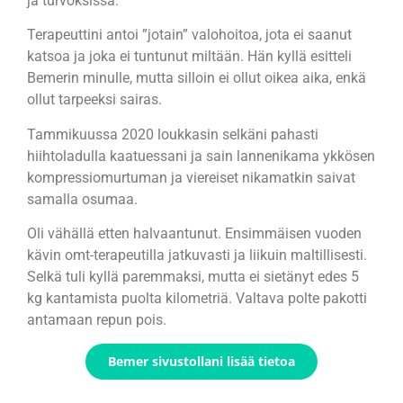
ja turvoksissa.
Terapeuttini antoi ”jotain” valohoitoa, jota ei saanut
katsoa ja joka ei tuntunut miltään. Hän kyllä esitteli
Bemerin minulle, mutta silloin ei ollut oikea aika, enkä
ollut tarpeeksi sairas.
Tammikuussa 2020 loukkasin selkäni pahasti
hiihtoladulla kaatuessani ja sain lannenikama ykkösen
kompressiomurtuman ja viereiset nikamatkin saivat
samalla osumaa.
Oli vähällä etten halvaantunut. Ensimmäisen vuoden
kävin omt-terapeutilla jatkuvasti ja liikuin maltillisesti.
Selkä tuli kyllä paremmaksi, mutta ei sietänyt edes 5
kg kantamista puolta kilometriä. Valtava polte pakotti
antamaan repun pois.
Bemer sivustollani lisää tietoa