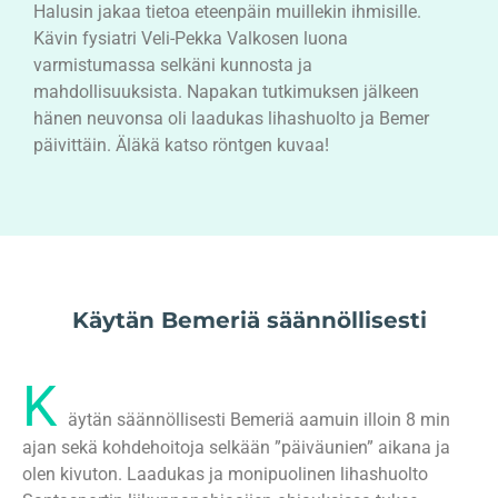
Halusin jakaa tietoa eteenpäin muillekin ihmisille.
Kävin fysiatri Veli-Pekka Valkosen luona
varmistumassa selkäni kunnosta ja
mahdollisuuksista. Napakan tutkimuksen jälkeen
hänen neuvonsa oli laadukas lihashuolto ja Bemer
päivittäin. Äläkä katso röntgen kuvaa!
Käytän Bemeriä säännöllisesti
K
äytän säännöllisesti Bemeriä aamuin illoin 8 min
ajan sekä kohdehoitoja selkään ”päiväunien” aikana ja
olen kivuton. Laadukas ja monipuolinen lihashuolto