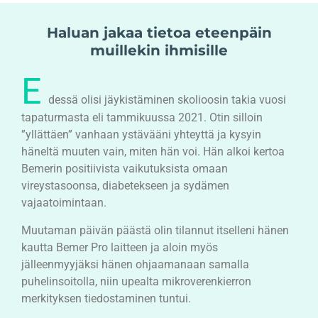
Haluan jakaa tietoa eteenpäin
muillekin ihmisille
E
dessä olisi jäykistäminen skolioosin takia vuosi
tapaturmasta eli tammikuussa 2021. Otin silloin
”yllättäen” vanhaan ystävääni yhteyttä ja kysyin
häneltä muuten vain, miten hän voi. Hän alkoi kertoa
Bemerin positiivista vaikutuksista omaan
vireystasoonsa, diabetekseen ja sydämen
vajaatoimintaan.
Muutaman päivän päästä olin tilannut itselleni hänen
kautta Bemer Pro laitteen ja aloin myös
jälleenmyyjäksi hänen ohjaamanaan samalla
puhelinsoitolla, niin upealta mikroverenkierron
merkityksen tiedostaminen tuntui.