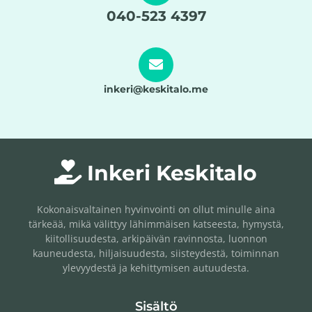
040-523 4397
inkeri@keskitalo.me
Inkeri Keskitalo
Kokonaisvaltainen hyvinvointi on ollut minulle aina
tärkeää, mikä välittyy lähimmäisen katseesta, hymystä,
kiitollisuudesta, arkipäivän ravinnosta, luonnon
kauneudesta, hiljaisuudesta, siisteydestä, toiminnan
ylevyydestä ja kehittymisen autuudesta.
Sisältö